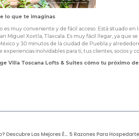
de lo que te imaginas
co es muy conveniente y de fácil acceso. Está situado en l
an Miguel Xoxtla, Tlaxcala. Es muy fácil llegar, ya que s
México y 30 minutos de la ciudad de Puebla y alrededor
experiencias inolvidables para ti, tus clientes, socios y 
lige Villa Toscana Lofts & Suites cómo tu próximo d
¿Cuándo Ir A Val’Quirico? Descubre Las Mejores Épocas Para Visitar Este Encantador Destino