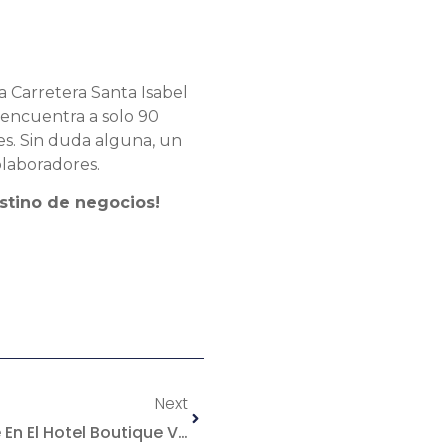
a Carretera Santa Isabel
e encuentra a solo 90
es. Sin duda alguna, un
colaboradores.
estino de negocios!
Next
5 Razones Para Hospedarte En El Hotel Boutique Villa Toscana Loft’s & Suites