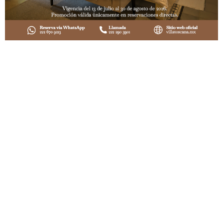
más
Bientina
2 Personas
1 King size
Ver todas las Suites
Ver todos los Lofts