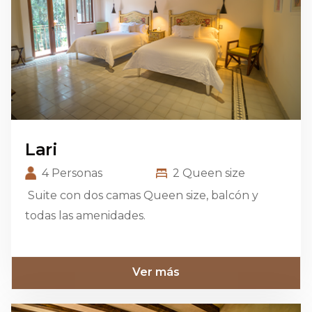
Lari
4 Personas
2 Queen size
Suite con dos camas Queen size, balcón y
todas las amenidades.
Ver más