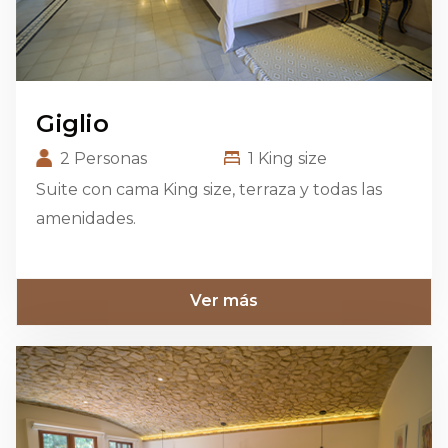
Giglio
2 Personas
1 King size
Suite con cama King size, terraza y todas las
amenidades.
Ver más