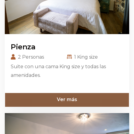
Pienza
2 Personas
1 King size
Suite con una cama King size y todas las
amenidades.
Ver más