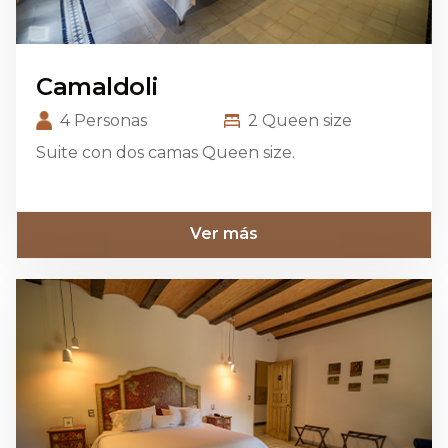
Camaldoli
4 Personas
2 Queen size
Suite con dos camas Queen size.
Ver más