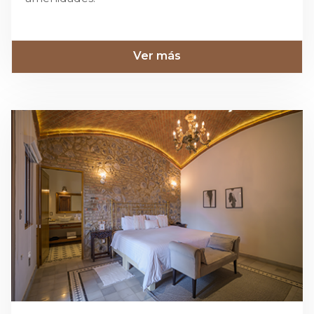
Ver más