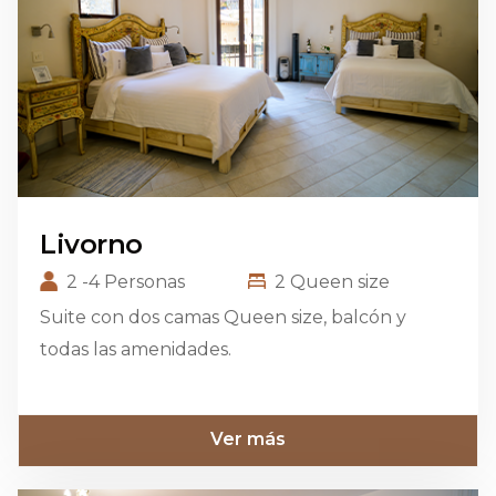
Livorno
2 -4 Personas
2 Queen size
Suite con dos camas Queen size, balcón y
todas las amenidades.
Ver más