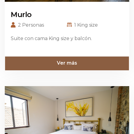
Murlo
2 Personas
1 King size
Suite con cama King size y balcón.
Ver más