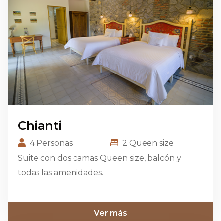
Chianti
4 Personas
2 Queen size
Suite con dos camas Queen size, balcón y
todas las amenidades.
Ver más