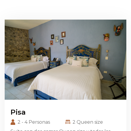
Pisa
2 - 4 Personas
2 Queen size