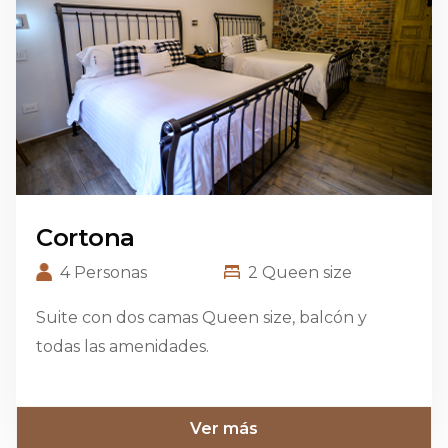
Cortona
4 Personas
2 Queen size
Suite con dos camas Queen size, balcón y
todas las amenidades.
Ver más